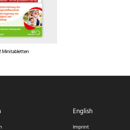
2 Minitabletten
h
English
m
Imprint