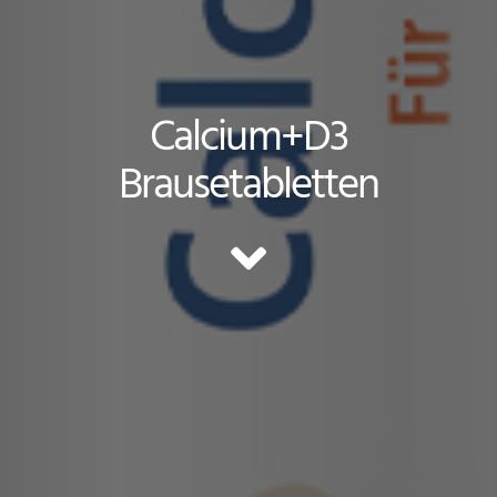
Calcium+D3
Brausetabletten